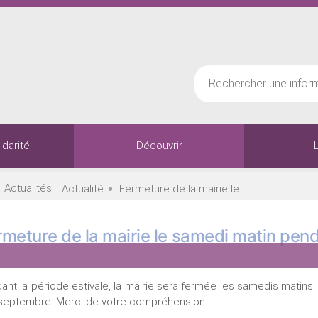
idarité
Découvrir
•
•
Actualités
Actualité
Fermeture de la mairie le...
rmeture de la mairie le samedi matin pend
ant la période estivale, la mairie sera fermée les samedis matins.
 septembre. Merci de votre compréhension.