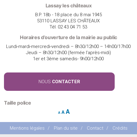
Lassay les châteaux
B.P. 18b - 18 place du 8 mai 1945
53110 LASSAY LES CHÂTEAUX
Tél. 02 43 04 71 53
Horaires d’ouverture de la mairie au public
Lundi-mardi-mercredi-vendredi – 8h30/12h00 – 14h00/17h00
Jeudi – 8h30/12h00 (fermée l’après-midi)
1er et 3ème samedis- 9h00/12h00
NOUS
CONTACTER
Taille police
Increase
A
Reset
Decrease
A
A
font
font
font
size.
size.
size.
Mentions légales
/
Plan du site
/
Contact
/
Crédits